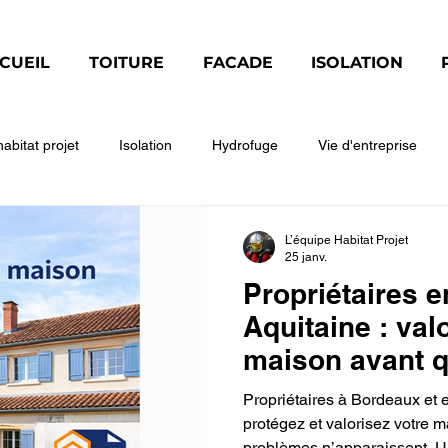
CUEIL
TOITURE
FACADE
ISOLATION
habitat projet
Isolation
Hydrofuge
Vie d'entreprise
modynamique
GENERAL
REGLEMENTATION
Façade
L’équipe Habitat Projet
25 janv.
Propriétaires e
Aquitaine : val
maison avant q
problèmes n’ap
Propriétaires à Bordeaux et 
protégez et valorisez votre 
problèmes n’apparaissent. Un