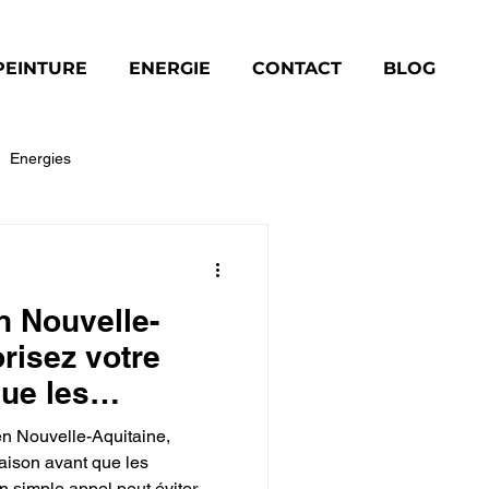
PEINTURE
ENERGIE
CONTACT
BLOG
Energies
Toiture
n Nouvelle-
orisez votre
ue les
paraissent
en Nouvelle-Aquitaine,
maison avant que les
 simple appel peut éviter