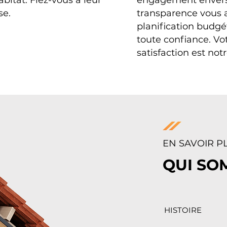
abitat. Fiez-vous à leur
engagement envers
se.
transparence vous 
planification budgé
toute confiance. Vo
satisfaction est notr
EN SAVOIR P
QUI SO
HISTOIRE