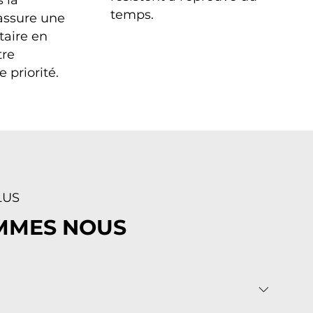
 la
temps.
assure une
taire en
tre
e priorité.
LUS
MMES NOUS