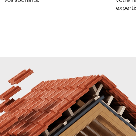
vos souhaits.
votre h
experti