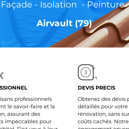
- Façade - Isolation - Peinture 
Airvault (79)
SSIONNEL
DEVIS PRECIS
isans professionnels
Obtenez des devis p
t le savoir-faire et la
détaillés pour votre
on, assurant des
rénovation, sans sur
ts impeccables pour
coûts cachés. Notre