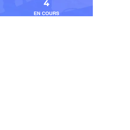
4
EN COURS
5
EMPLOYES
Contact
LOCALISATION
23 Place Jean Moulin –
33500 – LIBOURNE
E-MAIL
contact@habitat-
projet.fr
TELEPHONE
06 32 09 91 88
HORAIRES
Du Lundi au Samedi