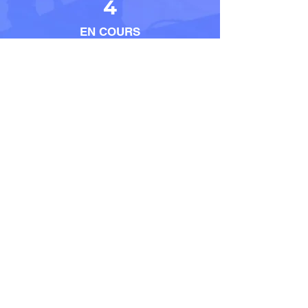
4
EN COURS
5
EMPLOYES
Contact
LOCALISATION
23 Place Jean Moulin –
33500 – LIBOURNE
E-MAIL
contact@habitat-
projet.fr
TELEPHONE
06 32 09 91 88
HORAIRES
Du Lundi au Samedi