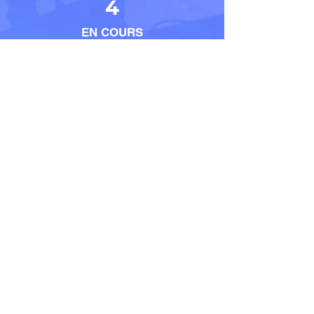
4
EN COURS
5
EMPLOYES
Contact
LOCALISATION
23 Place Jean Moulin –
33500 – LIBOURNE
E-MAIL
contact@habitat-
projet.fr
TELEPHONE
06 32 09 91 88
HORAIRES
Du Lundi au Samedi