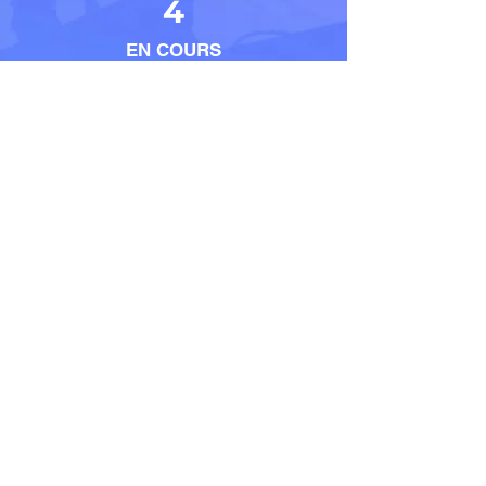
4
EN COURS
5
EMPLOYES
Contact
LOCALISATION
23 Place Jean Moulin –
33500 – LIBOURNE
E-MAIL
contact@habitat-
projet.fr
TELEPHONE
06 32 09 91 88
HORAIRES
Du Lundi au Samedi