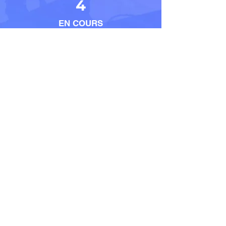
4
EN COURS
5
EMPLOYES
Contact
LOCALISATION
23 Place Jean Moulin –
33500 – LIBOURNE
E-MAIL
contact@habitat-
projet.fr
TELEPHONE
06 32 09 91 88
HORAIRES
Du Lundi au Samedi