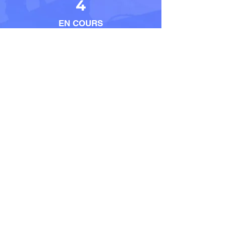
4
EN COURS
5
EMPLOYES
Contact
LOCALISATION
23 Place Jean Moulin –
33500 – LIBOURNE
E-MAIL
contact@habitat-
projet.fr
TELEPHONE
06 32 09 91 88
HORAIRES
Du Lundi au Samedi