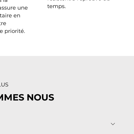
 la
temps.
assure une
taire en
tre
e priorité.
LUS
MMES NOUS