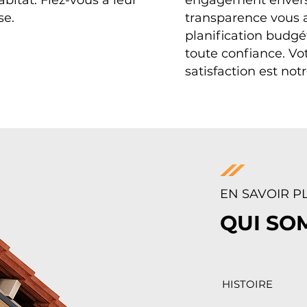
abitat. Fiez-vous à leur
engagement envers
se.
transparence vous 
planification budgé
toute confiance. Vo
satisfaction est notr
EN SAVOIR P
QUI SO
HISTOIRE