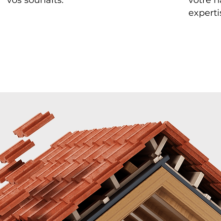
vos souhaits.
votre h
experti