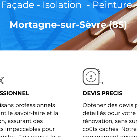
- Façade - Isolation - Peinture 
Mortagne-sur-Sèvre (85)
SSIONNEL
DEVIS PRECIS
isans professionnels
Obtenez des devis p
t le savoir-faire et la
détaillés pour votre
on, assurant des
rénovation, sans sur
ts impeccables pour
coûts cachés. Notre