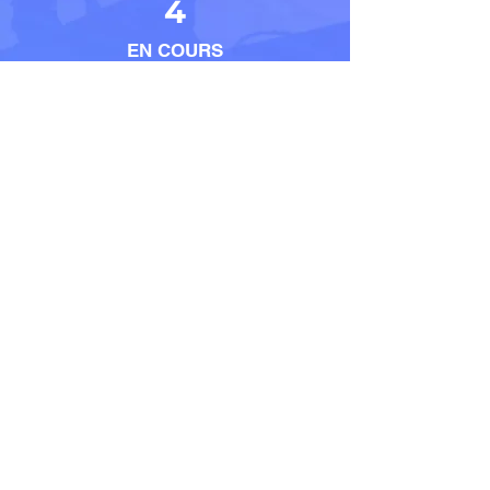
4
EN COURS
5
EMPLOYES
Contact
LOCALISATION
23 Place Jean Moulin –
33500 – LIBOURNE
E-MAIL
contact@habitat-
projet.fr
TELEPHONE
06 32 09 91 88
HORAIRES
Du Lundi au Samedi