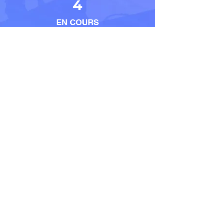
4
EN COURS
5
EMPLOYES
Contact
LOCALISATION
23 Place Jean Moulin –
33500 – LIBOURNE
E-MAIL
contact@habitat-
projet.fr
TELEPHONE
06 32 09 91 88
HORAIRES
Du Lundi au Samedi