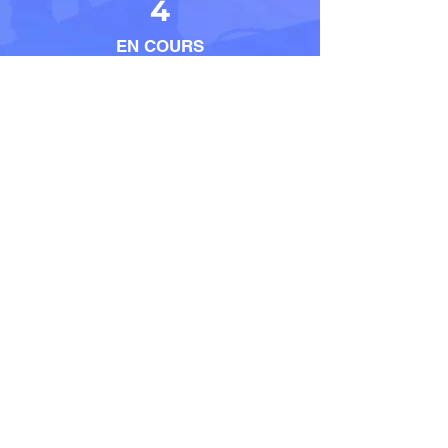
4
EN COURS
5
EMPLOYES
Contact
LOCALISATION
23 Place Jean Moulin –
33500 – LIBOURNE
E-MAIL
contact@habitat-
projet.fr
TELEPHONE
06 32 09 91 88
HORAIRES
Du Lundi au Samedi