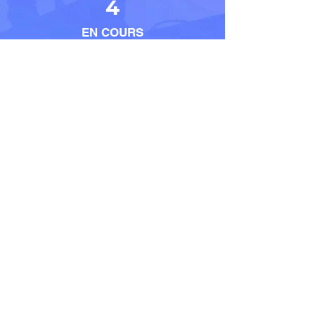
4
EN COURS
5
EMPLOYES
Contact
LOCALISATION
23 Place Jean Moulin –
33500 – LIBOURNE
E-MAIL
contact@habitat-
projet.fr
TELEPHONE
06 32 09 91 88
HORAIRES
Du Lundi au Samedi