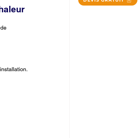
DEVIS GRATUIT
haleur
 de 
nstallation.