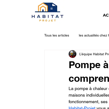
AC
Tous les articles
les actualités chez 
L’équipe Habitat Pr
Pompe à chaleur
Ballon ther
Pompe à 
comprend
La pompe à chaleur e
maisons individuelles
fonctionnement, ses l
Habitat-Projet
 vous 