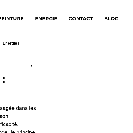
PEINTURE
ENERGIE
CONTACT
BLOG
Energies
Toiture
:
isagée dans les 
 son 
ficacité.
er le principe 