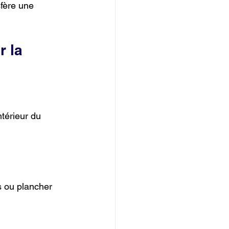
fère une 
 la 
ntérieur du 
rs ou plancher 