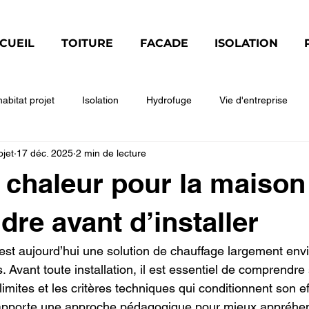
CUEIL
TOITURE
FACADE
ISOLATION
habitat projet
Isolation
Hydrofuge
Vie d'entreprise
ojet
17 déc. 2025
2 min de lecture
modynamique
GENERAL
REGLEMENTATION
Façade
chaleur pour la maison 
re avant d’installer
st aujourd’hui une solution de chauffage largement env
. Avant toute installation, il est essentiel de comprendre
imites et les critères techniques qui conditionnent son ef
apporte une approche pédagogique pour mieux appréhend