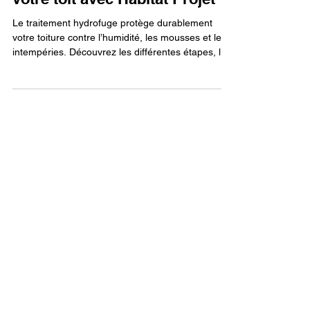
prolongez la durée de vie de
votre toit avec Habitat Projet
Le traitement hydrofuge protège durablement
votre toiture contre l’humidité, les mousses et les
intempéries. Découvrez les différentes étapes, les
avantages des solutions colorées ou incolores, et
l’expertise Habitat Projet pour prolonger la durée
de vie de votre toit tout en améliorant son
apparence.