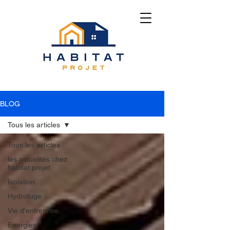
BLOG
Tous les articles
Tous les articles
les actualités chez
habitat projet
Isolation
Hydrofuge
Vie d'entreprise
Energies