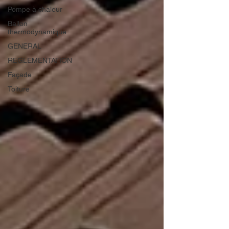
Pompe à chaleur
Ballon
thermodynamique
GENERAL
REGLEMENTATION
Façade
Toiture