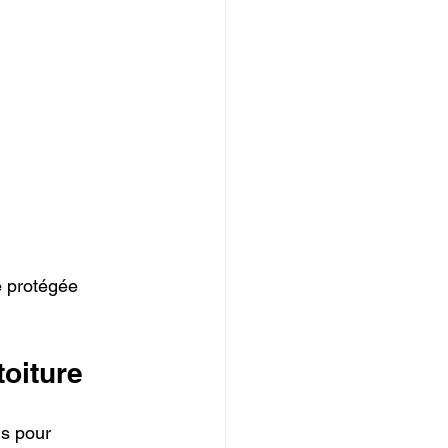
e protégée 
toiture
ns pour 