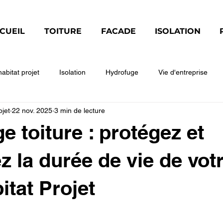
CUEIL
TOITURE
FACADE
ISOLATION
habitat projet
Isolation
Hydrofuge
Vie d'entreprise
ojet
22 nov. 2025
3 min de lecture
modynamique
GENERAL
REGLEMENTATION
Façade
e toiture : protégez et
 la durée de vie de votr
itat Projet