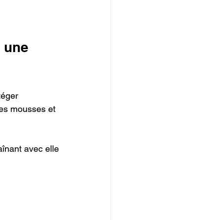
r une 
téger 
 des mousses et 
aînant avec elle 