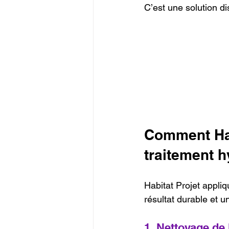
C’est une solution di
Comment Habi
traitement 
Habitat Projet appli
résultat durable et u
1. Nettoyage de 