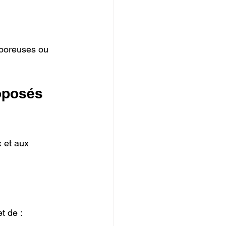
 poreuses ou 
oposés 
 et aux 
t de :