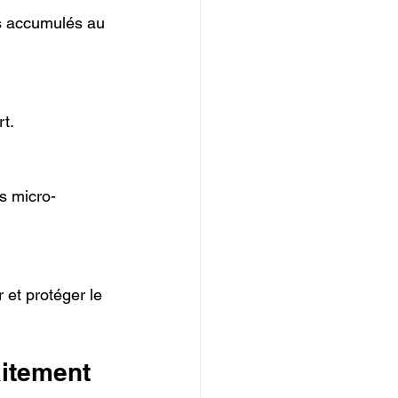
s accumulés au 
rt.
es micro-
 et protéger le 
aitement 