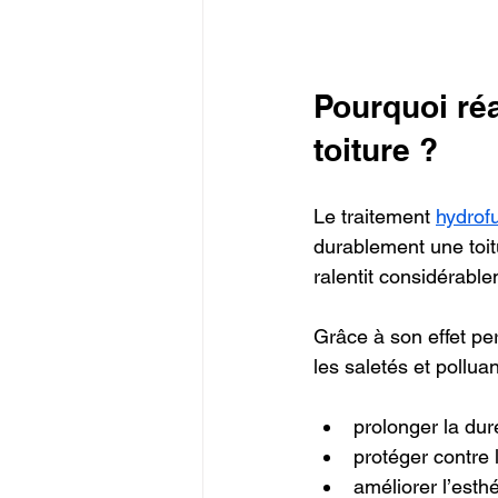
Pourquoi réa
toiture ?
Le traitement 
hydrofu
durablement une toitu
ralentit considérablem
Grâce à son effet perl
les saletés et pollua
prolonger la duré
protéger contre 
améliorer l’esthé